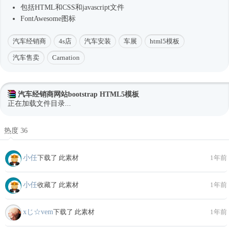
包括HTML和CSS和javascript文件
FontAwesome图标
汽车经销商
4s店
汽车安装
车展
html5模板
汽车售卖
Carnation
汽车经销商网站bootstrap HTML5模板
正在加载文件目录...
热度 36
小任
下载了 此素材
1年前
小任
收藏了 此素材
1年前
xじ☆vem
下载了 此素材
1年前